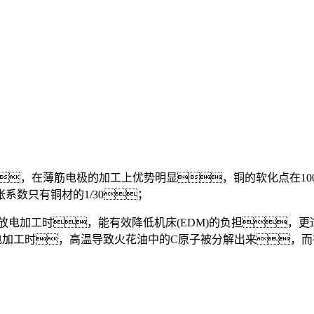
形，在薄筋电极的加工上优势明显，铜的软化点在1
系数只有铜材的1/30；
行放电加工时，能有效降低机床(EDM)的负担，
电加工时，高温导致火花油中的C原子被分解出来，