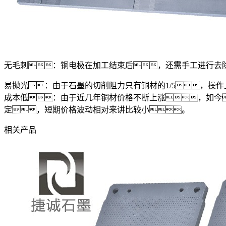
无毛刺：铜电极在加工结束后，还需手工进行去
易抛光：由于石墨的切削阻力只有铜材的1/5，操
成本低：由于近几年铜材价格不断上涨，如今
定，短期价格波动相对来讲比较小。
相关产品